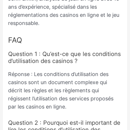
ans d’expérience, spécialisé dans les
réglementations des casinos en ligne et le jeu
responsable.
FAQ
Question 1 : Qu’est-ce que les conditions
d’utilisation des casinos ?
Réponse : Les conditions d’utilisation des
casinos sont un document complexe qui
décrit les règles et les règlements qui
régissent l’utilisation des services proposés
par les casinos en ligne.
Question 2 : Pourquoi est-il important de
lire les conditions d’utilisation des