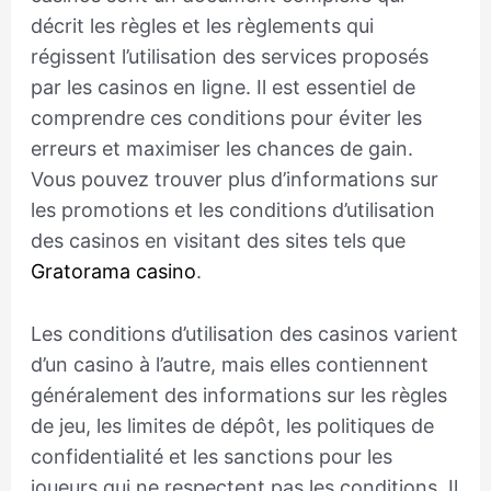
décrit les règles et les règlements qui
régissent l’utilisation des services proposés
par les casinos en ligne. Il est essentiel de
comprendre ces conditions pour éviter les
erreurs et maximiser les chances de gain.
Vous pouvez trouver plus d’informations sur
les promotions et les conditions d’utilisation
des casinos en visitant des sites tels que
Gratorama casino
.
Les conditions d’utilisation des casinos varient
d’un casino à l’autre, mais elles contiennent
généralement des informations sur les règles
de jeu, les limites de dépôt, les politiques de
confidentialité et les sanctions pour les
joueurs qui ne respectent pas les conditions. Il