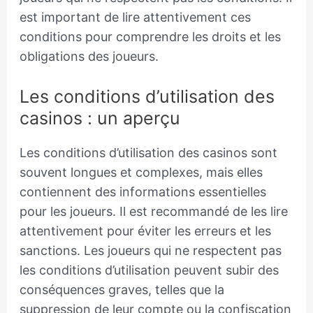
est important de lire attentivement ces
conditions pour comprendre les droits et les
obligations des joueurs.
Les conditions d’utilisation des
casinos : un aperçu
Les conditions d’utilisation des casinos sont
souvent longues et complexes, mais elles
contiennent des informations essentielles
pour les joueurs. Il est recommandé de les lire
attentivement pour éviter les erreurs et les
sanctions. Les joueurs qui ne respectent pas
les conditions d’utilisation peuvent subir des
conséquences graves, telles que la
suppression de leur compte ou la confiscation