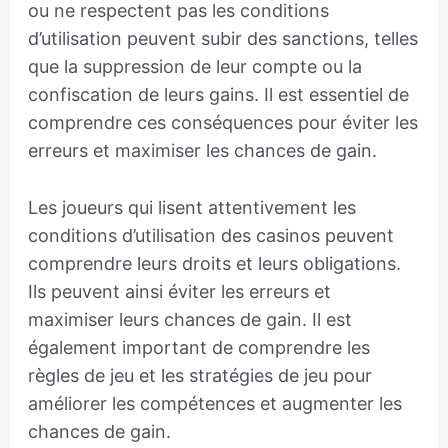
ou ne respectent pas les conditions
d’utilisation peuvent subir des sanctions, telles
que la suppression de leur compte ou la
confiscation de leurs gains. Il est essentiel de
comprendre ces conséquences pour éviter les
erreurs et maximiser les chances de gain.
Les joueurs qui lisent attentivement les
conditions d’utilisation des casinos peuvent
comprendre leurs droits et leurs obligations.
Ils peuvent ainsi éviter les erreurs et
maximiser leurs chances de gain. Il est
également important de comprendre les
règles de jeu et les stratégies de jeu pour
améliorer les compétences et augmenter les
chances de gain.