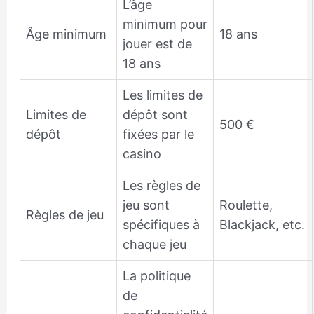
L’âge
minimum pour
Âge minimum
18 ans
jouer est de
18 ans
Les limites de
Limites de
dépôt sont
500 €
dépôt
fixées par le
casino
Les règles de
jeu sont
Roulette,
Règles de jeu
spécifiques à
Blackjack, etc.
chaque jeu
La politique
de