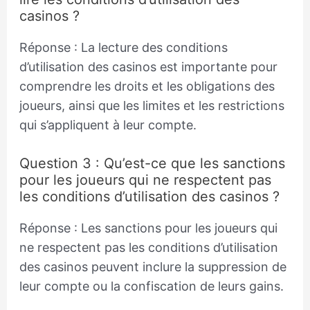
casinos ?
Réponse : La lecture des conditions
d’utilisation des casinos est importante pour
comprendre les droits et les obligations des
joueurs, ainsi que les limites et les restrictions
qui s’appliquent à leur compte.
Question 3 : Qu’est-ce que les sanctions
pour les joueurs qui ne respectent pas
les conditions d’utilisation des casinos ?
Réponse : Les sanctions pour les joueurs qui
ne respectent pas les conditions d’utilisation
des casinos peuvent inclure la suppression de
leur compte ou la confiscation de leurs gains.