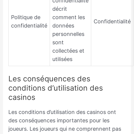
confidentialité
décrit
Politique de
comment les
Confidentialité
confidentialité
données
personnelles
sont
collectées et
utilisées
Les conséquences des
conditions d’utilisation des
casinos
Les conditions d’utilisation des casinos ont
des conséquences importantes pour les
joueurs. Les joueurs qui ne comprennent pas